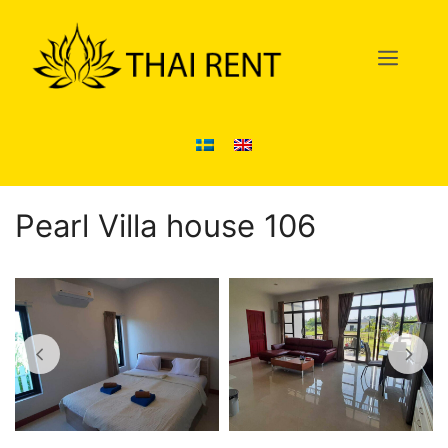
Hoppa
till
Men
innehåll
Pearl Villa house 106