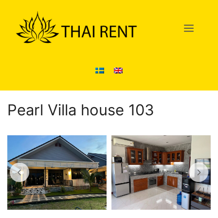
Hoppa
till
Men
innehåll
Pearl Villa house 103