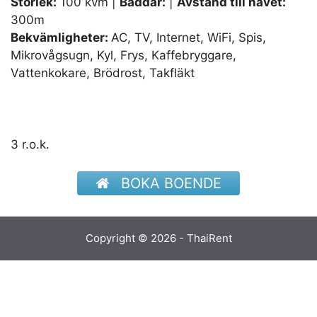
Storlek:
100 kvm |
Bäddar:
|
Avstånd till havet:
300m
Bekvämligheter:
AC, TV, Internet, WiFi, Spis,
Mikrovågsugn, Kyl, Frys, Kaffebryggare,
Vattenkokare, Brödrost, Takfläkt
3 r.o.k.
BOKA BOENDE
Copyright © 2026 - ThaiRent