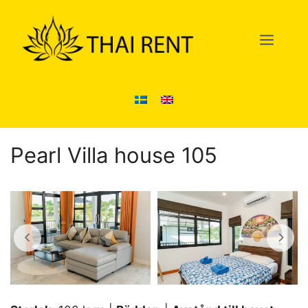
Hoppa
till
Men
innehåll
Pearl Villa house 105