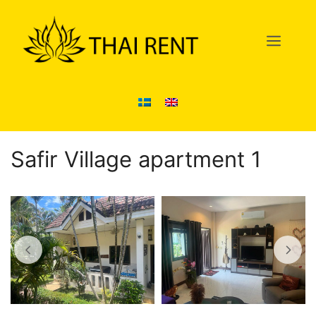
Hoppa
till
Men
innehåll
Safir Village apartment 1