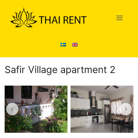
Hoppa
till
Men
innehåll
Safir Village apartment 2