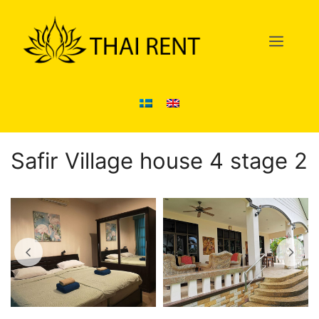
Hoppa
till
Men
innehåll
Safir Village house 4 stage 2