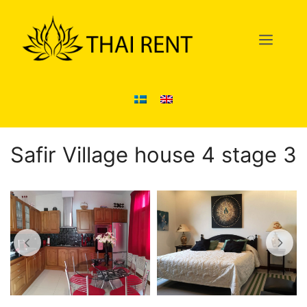
Hoppa
till
Men
innehåll
Safir Village house 4 stage 3