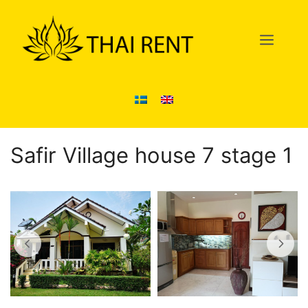
Hoppa
till
Men
innehåll
Safir Village house 7 stage 1