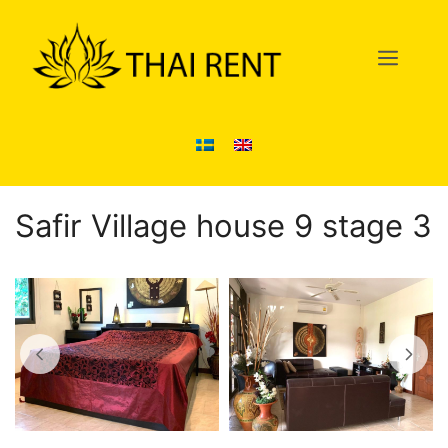
Hoppa
till
Men
innehåll
Safir Village house 9 stage 3